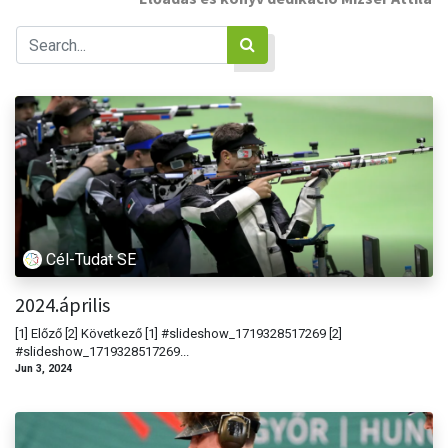
Cél-Tudat SE
2024.április
[1] Előző [2] Következő [1] #slideshow_1719328517269 [2]
#slideshow_1719328517269...
Jun 3, 2024