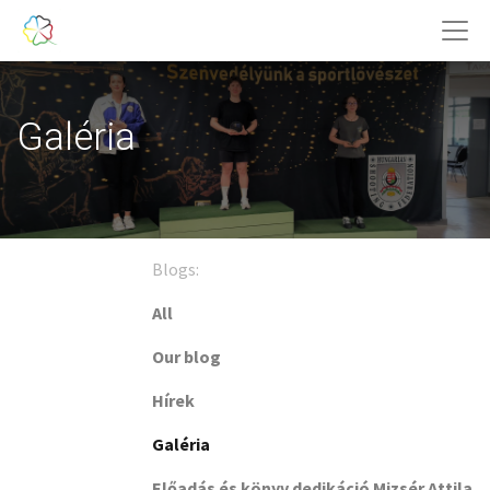
Galéria
Blogs:
All
Our blog
Hírek
Galéria
Előadás és könyv dedikáció Mizsér Attila